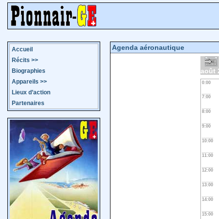
Agenda aéronautique
Accueil
Récits
>>
août 
Biographies
Appareils
>>
0:00
Lieux d’action
7:00
Partenaires
8:00
9:00
10:00
11:00
12:00
13:00
14:00
15:00