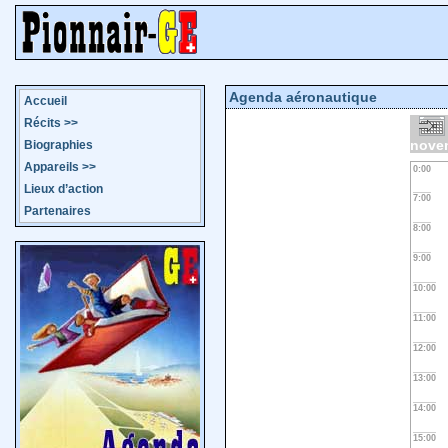
Agenda aéronautique
Accueil
Récits
>>
nove
Biographies
Appareils
>>
0:00
Lieux d’action
7:00
Partenaires
8:00
9:00
10:00
11:00
12:00
13:00
14:00
15:00