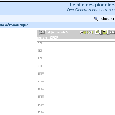
Le site des pionnie
Des Genevois chez eux ou a
da aéronautique
jeudi 2
janvier 2020
0:00
7:00
8:00
9:00
10:00
11:00
12:00
13:00
14:00
15:00