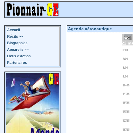
Agenda aéronautique
Accueil
Récits
>>
22 ma
Biographies
Appareils
>>
0:00
Lieux d’action
7:00
Partenaires
8:00
9:00
10:00
11:00
12:00
13:00
14:00
15:00