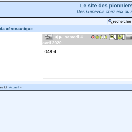
Le site des pionnie
Des Genevois chez eux ou a
da aéronautique
samedi 4
avril 2020
04/04
es ici :
Accueil
>