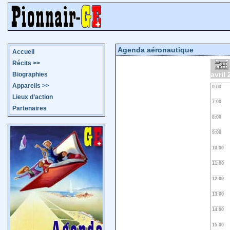
Agenda aéronautique
Accueil
Récits
>>
avril
Biographies
Appareils
>>
0:00
Lieux d’action
7:00
Partenaires
8:00
9:00
10:00
11:00
12:00
13:00
14:00
15:00