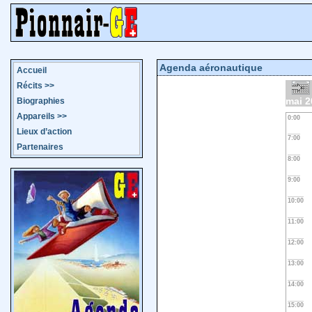
Agenda aéronautique
Accueil
Récits
>>
mai 2
Biographies
Appareils
>>
0:00
Lieux d’action
7:00
Partenaires
8:00
9:00
10:00
11:00
12:00
13:00
14:00
15:00