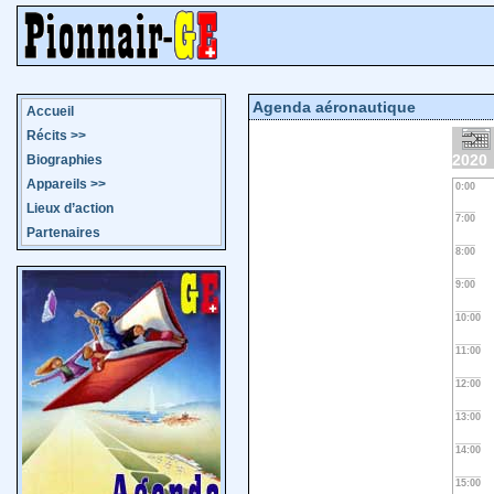
Agenda aéronautique
Accueil
Récits
>>
2020
Biographies
Appareils
>>
0:00
Lieux d’action
7:00
Partenaires
8:00
9:00
10:00
11:00
12:00
13:00
14:00
15:00