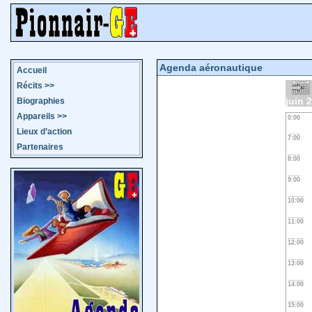
Agenda aéronautique
Accueil
Récits
>>
juin 
Biographies
Appareils
>>
0:00
Lieux d’action
7:00
Partenaires
8:00
9:00
10:00
11:00
12:00
13:00
14:00
15:00