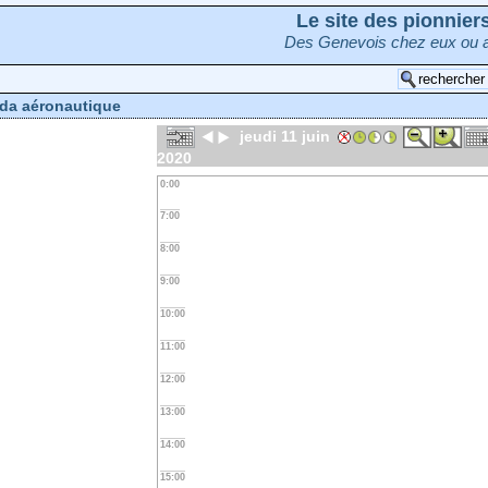
Le site des pionnie
Des Genevois chez eux ou a
da aéronautique
jeudi 11 juin
2020
0:00
7:00
8:00
9:00
10:00
11:00
12:00
13:00
14:00
15:00