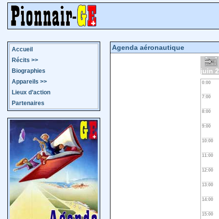
Agenda aéronautique
Accueil
Récits
>>
juin 
Biographies
Appareils
>>
0:00
Lieux d’action
7:00
Partenaires
8:00
9:00
10:00
11:00
12:00
13:00
14:00
15:00