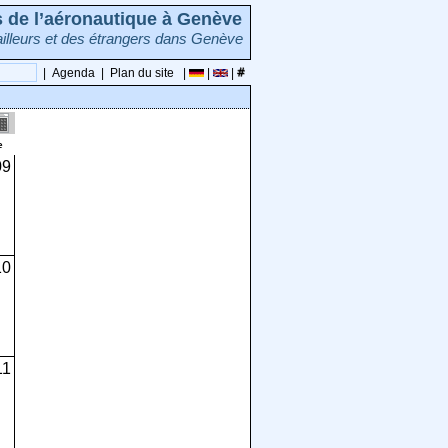
rs de l’aéronautique à Genève
illeurs et des étrangers dans Genève
|
Agenda
|
Plan du site
|
|
|
e
09
10
11