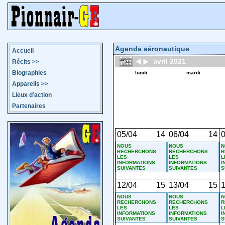
Agenda aéronautique
Accueil
avril 2021
Récits
>>
Biographies
lundi
mardi
Appareils
>>
Lieux d’action
Partenaires
05/04
14
06/04
14
0
NOUS
NOUS
N
RECHERCHONS
RECHERCHONS
R
LES
LES
L
INFORMATIONS
INFORMATIONS
I
SUIVANTES
SUIVANTES
S
12/04
15
13/04
15
1
NOUS
NOUS
N
RECHERCHONS
RECHERCHONS
R
LES
LES
L
INFORMATIONS
INFORMATIONS
I
SUIVANTES
SUIVANTES
S