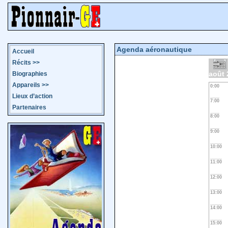
Agenda aéronautique
Accueil
Récits
>>
août 
Biographies
Appareils
>>
0:00
Lieux d’action
7:00
Partenaires
8:00
9:00
10:00
11:00
12:00
13:00
14:00
15:00