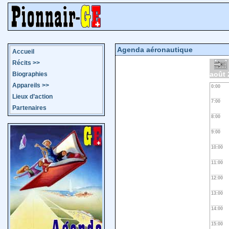
Agenda aéronautique
Accueil
Récits
>>
août 
Biographies
Appareils
>>
0:00
Lieux d’action
7:00
Partenaires
8:00
9:00
10:00
11:00
12:00
13:00
14:00
15:00