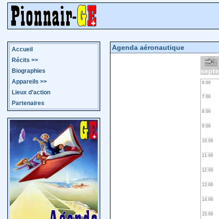
Agenda aéronautique
Accueil
Récits
>>
sept
Biographies
Appareils
>>
0:00
Lieux d’action
7:00
Partenaires
8:00
9:00
10:00
11:00
12:00
13:00
14:00
15:00