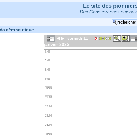
Le site des pionnie
Des Genevois chez eux ou a
da aéronautique
samedi 11
janvier 2025
0:00
7:00
8:00
9:00
10:00
11:00
12:00
13:00
14:00
15:00