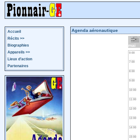
Agenda aéronautique
Accueil
Récits
>>
mai
Biographies
Appareils
>>
0:00
Lieux d’action
7:00
Partenaires
8:00
9:00
10:00
11:00
12:00
13:00
14:00
15:00