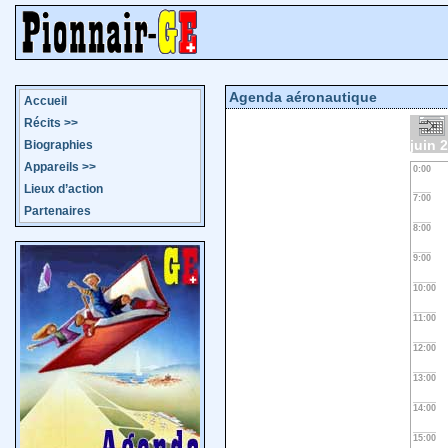
Agenda aéronautique
Accueil
Récits
>>
juin 
Biographies
Appareils
>>
0:00
Lieux d’action
7:00
Partenaires
8:00
9:00
10:00
11:00
12:00
13:00
14:00
15:00