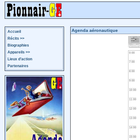
Agenda aéronautique
Accueil
Récits
>>
juille
Biographies
Appareils
>>
0:00
Lieux d’action
7:00
Partenaires
8:00
9:00
10:00
11:00
12:00
13:00
14:00
15:00