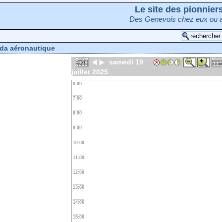
Le site des pionnie
Des Genevois chez eux ou a
da aéronautique
samedi 19
juillet 2025
0:00
7:00
8:00
9:00
10:00
11:00
12:00
13:00
14:00
15:00