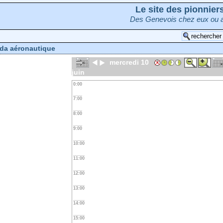
Le site des pionnie
Des Genevois chez eux ou a
da aéronautique
mercredi 10
juin
0:00
7:00
8:00
9:00
10:00
11:00
12:00
13:00
14:00
15:00