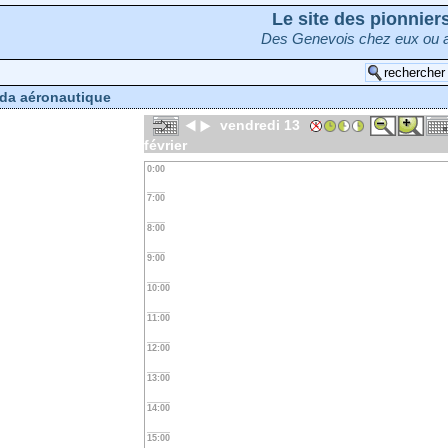
Le site des pionnie
Des Genevois chez eux ou a
da aéronautique
vendredi 13
février
0:00
7:00
8:00
9:00
10:00
11:00
12:00
13:00
14:00
15:00