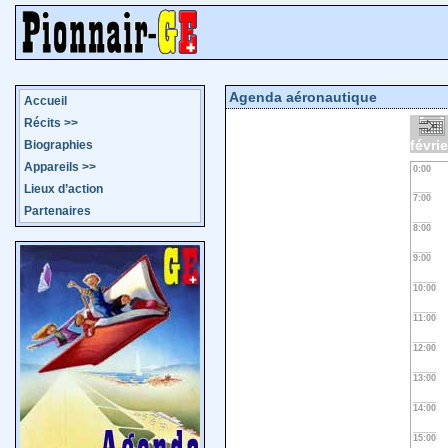
Agenda aéronautique
Accueil
Récits
>>
févrie
Biographies
Appareils
>>
0:00
Lieux d’action
7:00
Partenaires
8:00
9:00
10:00
11:00
12:00
13:00
14:00
15:00