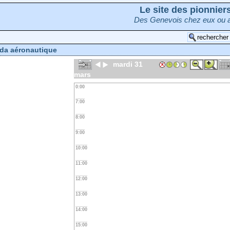
Le site des pionnie
Des Genevois chez eux ou a
da aéronautique
mardi 31
mars
0:00
7:00
8:00
9:00
10:00
11:00
12:00
13:00
14:00
15:00