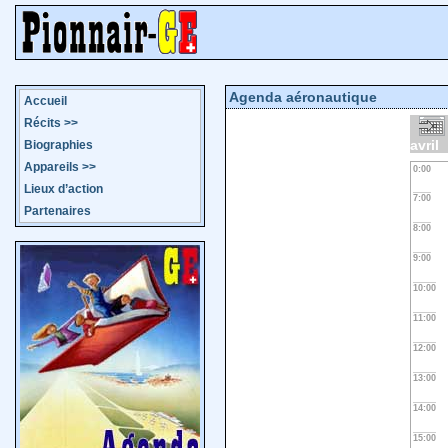
Agenda aéronautique
Accueil
Récits
>>
avril
Biographies
Appareils
>>
0:00
Lieux d’action
7:00
Partenaires
8:00
9:00
10:00
11:00
12:00
13:00
14:00
15:00