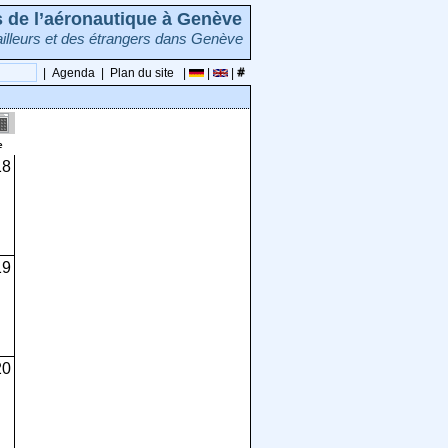
rs de l’aéronautique à Genève
illeurs et des étrangers dans Genève
|
Agenda
|
Plan du site
|
|
|
e
18
19
20