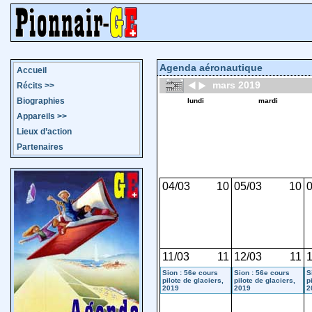
Agenda aéronautique
Accueil
mars 2019
Récits
>>
Biographies
lundi
mardi
Appareils
>>
Lieux d’action
Partenaires
04/03
10
05/03
10
0
11/03
11
12/03
11
1
Sion : 56e cours
Sion : 56e cours
S
pilote de glaciers,
pilote de glaciers,
p
2019
2019
2