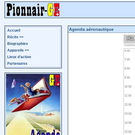
Agenda aéronautique
Accueil
Récits
>>
janvi
Biographies
Appareils
>>
0:00
Lieux d’action
7:00
Partenaires
8:00
9:00
10:00
11:00
12:00
13:00
14:00
15:00