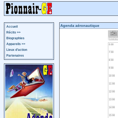
Agenda aéronautique
Accueil
Récits
>>
janvi
Biographies
Appareils
>>
0:00
Lieux d’action
7:00
Partenaires
8:00
9:00
10:00
11:00
12:00
13:00
14:00
15:00