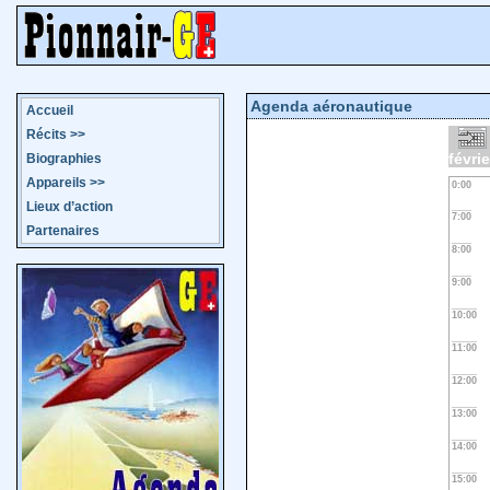
Agenda aéronautique
Accueil
Récits
>>
févri
Biographies
Appareils
>>
0:00
Lieux d’action
7:00
Partenaires
8:00
9:00
10:00
11:00
12:00
13:00
14:00
15:00