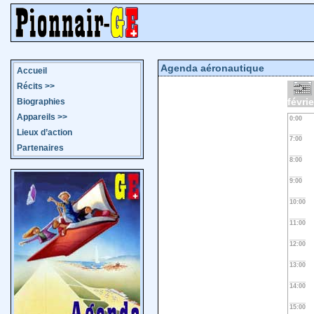
Agenda aéronautique
Accueil
Récits
>>
févri
Biographies
Appareils
>>
0:00
Lieux d’action
7:00
Partenaires
8:00
9:00
10:00
11:00
12:00
13:00
14:00
15:00