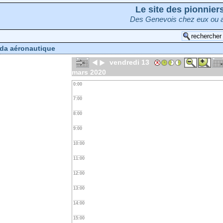
Le site des pionnie
Des Genevois chez eux ou a
da aéronautique
vendredi 13
mars 2020
0:00
7:00
8:00
9:00
10:00
11:00
12:00
13:00
14:00
15:00