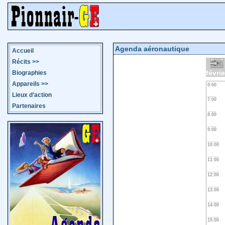
Agenda aéronautique
Accueil
Récits
>>
févri
Biographies
Appareils
>>
0:00
Lieux d’action
7:00
Partenaires
8:00
9:00
10:00
11:00
12:00
13:00
14:00
15:00