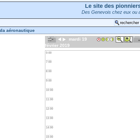
Le site des pionnie
Des Genevois chez eux ou a
da aéronautique
mardi 19
février 2019
0:00
7:00
8:00
9:00
10:00
11:00
12:00
13:00
14:00
15:00