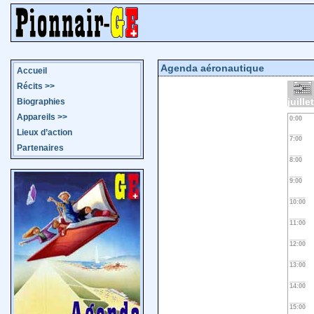
Agenda aéronautique
Accueil
Récits
>>
juille
Biographies
Appareils
>>
0:00
Lieux d’action
7:00
Partenaires
8:00
9:00
10:00
11:00
12:00
13:00
14:00
15:00