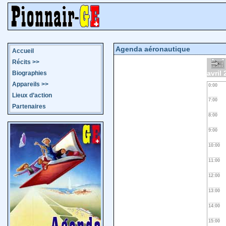
Agenda aéronautique
Accueil
Récits
>>
avril
Biographies
Appareils
>>
0:00
Lieux d’action
7:00
Partenaires
8:00
9:00
10:00
11:00
12:00
13:00
14:00
15:00