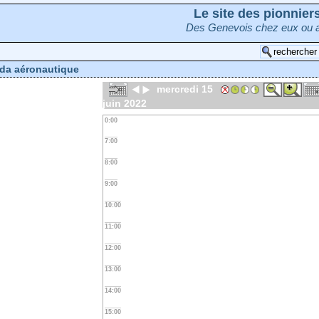
Le site des pionnie
Des Genevois chez eux ou a
da aéronautique
mercredi 15
juin 2022
0:00
7:00
8:00
9:00
10:00
11:00
12:00
13:00
14:00
15:00