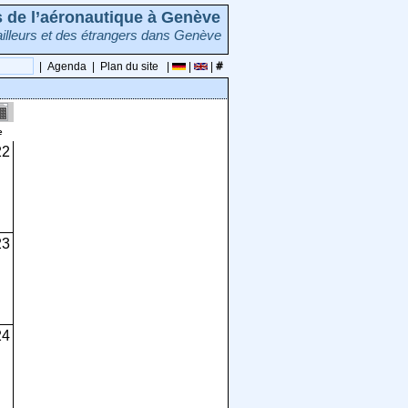
rs de l’aéronautique à Genève
illeurs et des étrangers dans Genève
|
Agenda
|
Plan du site
|
|
|
e
22
23
24