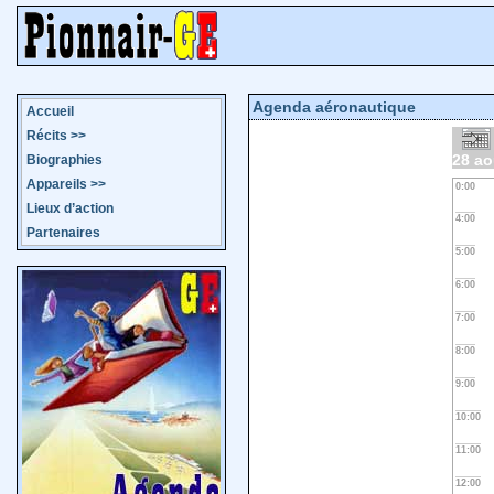
Agenda aéronautique
Accueil
Récits
>>
28 ao
Biographies
Appareils
>>
0:00
Lieux d’action
4:00
Partenaires
5:00
6:00
7:00
8:00
9:00
10:00
11:00
12:00