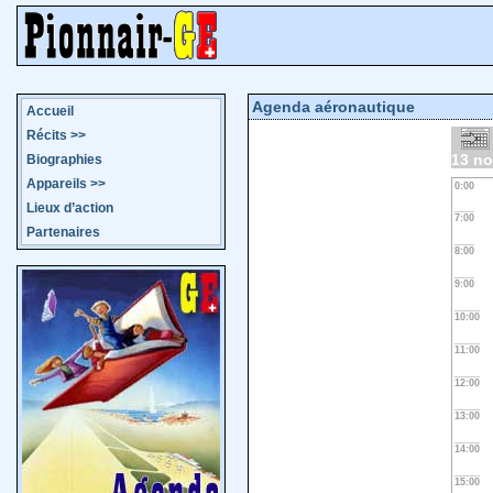
Agenda aéronautique
Accueil
Récits
>>
13 n
Biographies
Appareils
>>
0:00
Lieux d’action
7:00
Partenaires
8:00
9:00
10:00
11:00
12:00
13:00
14:00
15:00