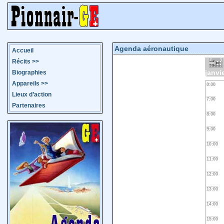
Agenda aéronautique
Accueil
Récits
>>
janvi
Biographies
Appareils
>>
0:00
Lieux d’action
7:00
Partenaires
8:00
9:00
10:00
11:00
12:00
13:00
14:00
15:00