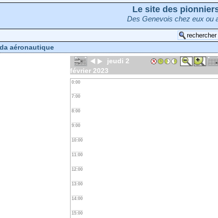
Le site des pionnie
Des Genevois chez eux ou a
da aéronautique
jeudi 2
février 2023
0:00
7:00
8:00
9:00
10:00
11:00
12:00
13:00
14:00
15:00