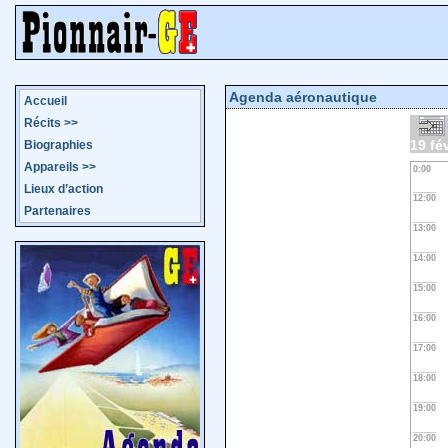
Agenda aéronautique
Accueil
Récits
>>
19 fé
Biographies
Appareils
>>
0:00
Lieux d’action
12:00
Partenaires
13:00
14:00
15:00
16:00
17:00
18:00
19:00
20:00