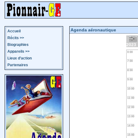
Agenda aéronautique
Accueil
Récits
>>
2023
Biographies
Appareils
>>
0:00
Lieux d’action
7:00
Partenaires
8:00
9:00
10:00
11:00
12:00
13:00
14:00
15:00