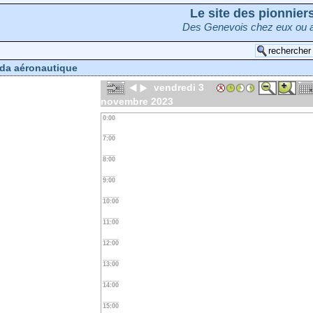
Le site des pionnie
Des Genevois chez eux ou a
da aéronautique
vendredi 3
novembre 2023
0:00
7:00
8:00
9:00
10:00
11:00
12:00
13:00
14:00
15:00