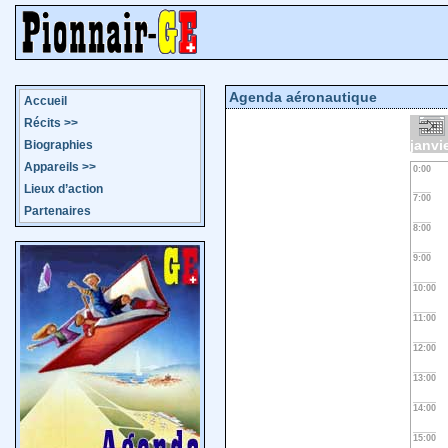
Agenda aéronautique
Accueil
Récits
>>
janvi
Biographies
Appareils
>>
0:00
Lieux d’action
7:00
Partenaires
8:00
9:00
10:00
11:00
12:00
13:00
14:00
15:00