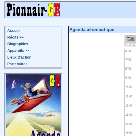
Agenda aéronautique
Accueil
Récits
>>
janvi
Biographies
Appareils
>>
0:00
Lieux d’action
7:00
Partenaires
8:00
9:00
10:00
11:00
12:00
13:00
14:00
15:00