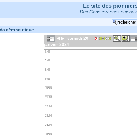
Le site des pionnie
Des Genevois chez eux ou a
da aéronautique
samedi 20
janvier 2024
0:00
7:00
8:00
9:00
10:00
11:00
12:00
13:00
14:00
15:00