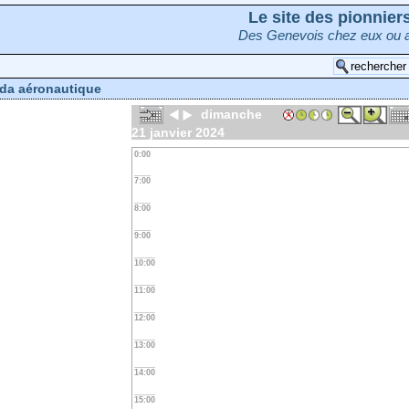
Le site des pionnie
Des Genevois chez eux ou a
da aéronautique
dimanche
21 janvier 2024
0:00
7:00
8:00
9:00
10:00
11:00
12:00
13:00
14:00
15:00